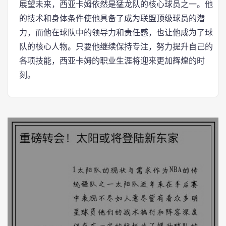
展望未来，西亚卡姆依然是猛龙队的核心球员之一。他
的技术和身体条件使他具备了成为联盟顶级球员的潜
力，而他在球队中的领导力和责任感，也让他成为了球
队的核心人物。只要他继续保持专注，努力提升自己的
各项技能，西亚卡姆的职业生涯将迎来更加辉煌的时
刻。