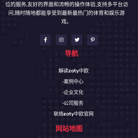
位的服务,友好的界面和流畅的操作体验,支持多平台访
问,随时随地都能享受到最新最热门的体育和娱乐游
戏。
导航
解读zoty中欧
案例中心
企业文化
公司服务
联络zoty中欧官网
网站地图