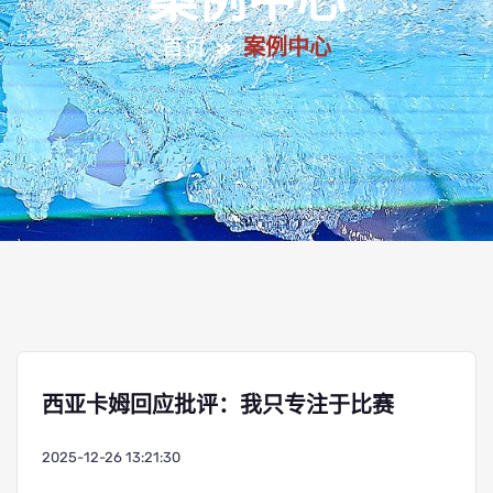
案例中心
首页
案例中心
西亚卡姆回应批评：我只专注于比赛
2025-12-26 13:21:30