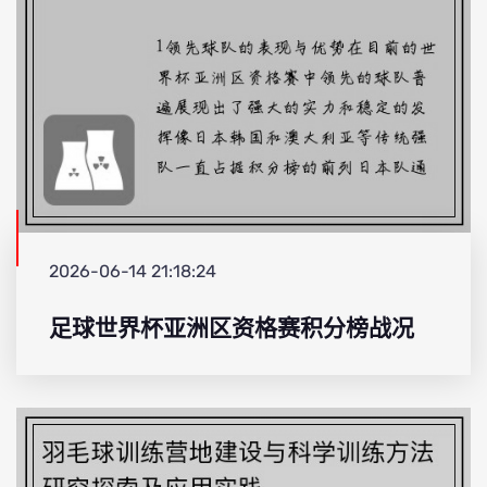
2026-06-14 21:18:24
足球世界杯亚洲区资格赛积分榜战况