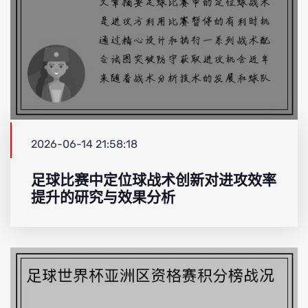
2026-06-14 21:58:18
足球比赛中定位球战术创新对进攻效率
提升的研究与效果分析