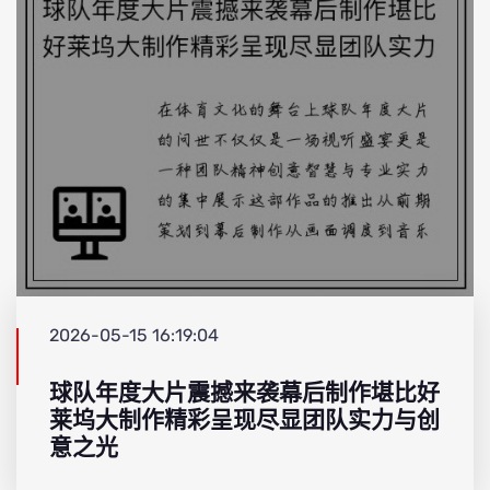
2026-05-15 16:19:04
球队年度大片震撼来袭幕后制作堪比好
莱坞大制作精彩呈现尽显团队实力与创
意之光