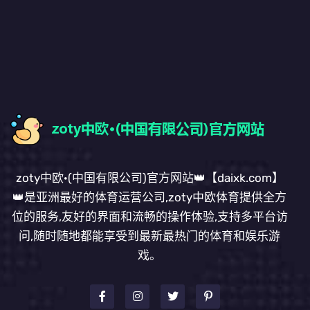
zoty中欧·(中国有限公司)官方网站👑【daixk.com】
👑是亚洲最好的体育运营公司,zoty中欧体育提供全方
位的服务,友好的界面和流畅的操作体验,支持多平台访
问,随时随地都能享受到最新最热门的体育和娱乐游
戏。