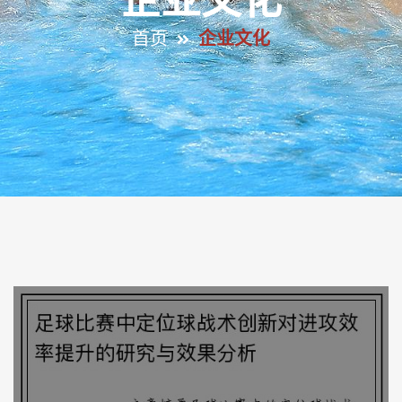
企业文化
首页
企业文化