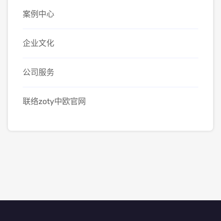
案例中心
企业文化
公司服务
联络zoty中欧官网