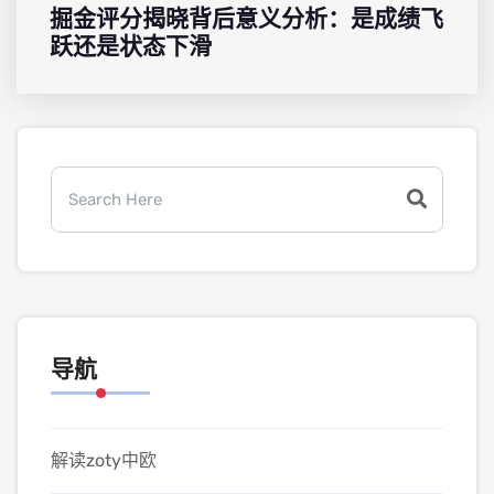
掘金评分揭晓背后意义分析：是成绩飞
跃还是状态下滑
导航
解读zoty中欧