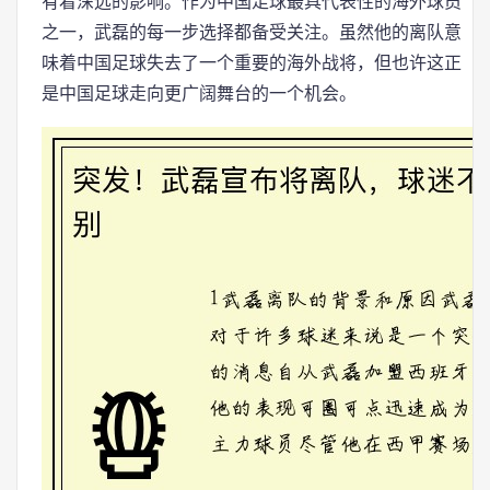
有着深远的影响。作为中国足球最具代表性的海外球员
之一，武磊的每一步选择都备受关注。虽然他的离队意
味着中国足球失去了一个重要的海外战将，但也许这正
是中国足球走向更广阔舞台的一个机会。