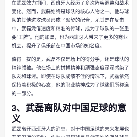
在武磊效力期间，西班牙人经历了多次阵容调整和战术
变化。然而，武磊始终是球队的核心人物之一。他与球
队的其他进攻球员形成了默契的配合，尤其是在反击
中，武磊凭借速度和精准的传球，成为了球队的一张重
要“王牌”。他的加盟，也为西班牙人带来了更多的商业
机会，提升了俱乐部在中国市场的知名度。
值得一提的是，武磊不仅是场上的得分手，还是球队的
精神领袖。他在场上的拼搏精神和顽强态度深深感染了
队友和球迷。即使在球队成绩不佳的情况下，武磊依然
保持着积极的心态，他的职业精神成为了球迷们所称道
的一部分。
3、武磊离队对中国足球的意
义
武磊离开西班牙人的消息，对于中国足球的未来发展也