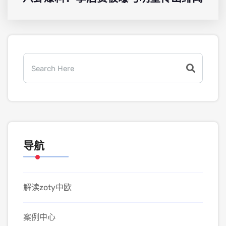
导航
解读zoty中欧
案例中心