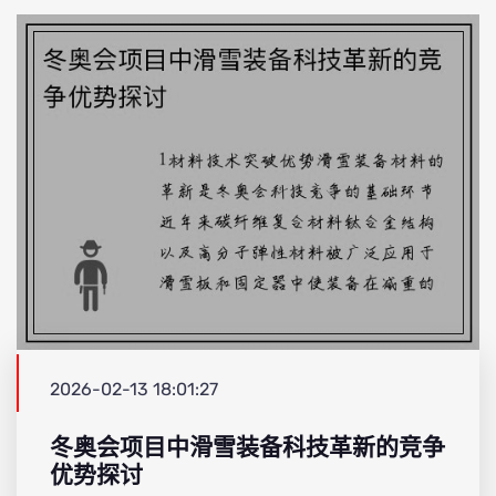
2026-02-13 18:01:27
冬奥会项目中滑雪装备科技革新的竞争
优势探讨