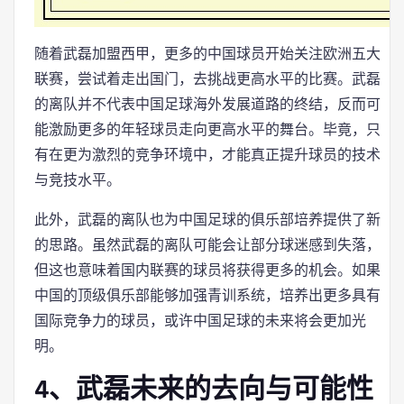
随着武磊加盟西甲，更多的中国球员开始关注欧洲五大
联赛，尝试着走出国门，去挑战更高水平的比赛。武磊
的离队并不代表中国足球海外发展道路的终结，反而可
能激励更多的年轻球员走向更高水平的舞台。毕竟，只
有在更为激烈的竞争环境中，才能真正提升球员的技术
与竞技水平。
此外，武磊的离队也为中国足球的俱乐部培养提供了新
的思路。虽然武磊的离队可能会让部分球迷感到失落，
但这也意味着国内联赛的球员将获得更多的机会。如果
中国的顶级俱乐部能够加强青训系统，培养出更多具有
国际竞争力的球员，或许中国足球的未来将会更加光
明。
4、武磊未来的去向与可能性