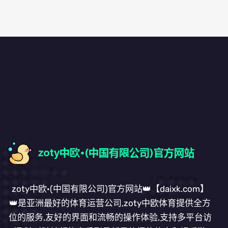
zoty中欧·(中国有限公司)官方网站👑【daixk.com】
👑是亚洲最好的体育运营公司,zoty中欧体育提供全方
位的服务,友好的界面和流畅的操作体验,支持多平台访